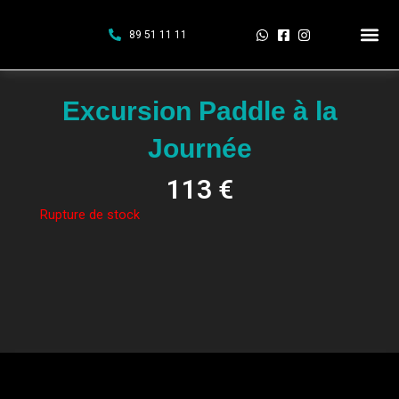
Aller
au
89 51 11 11
contenu
EXCURSION KA
EXCURSION P
Excursion Paddle à la
Journée
113
€
Rupture de stock