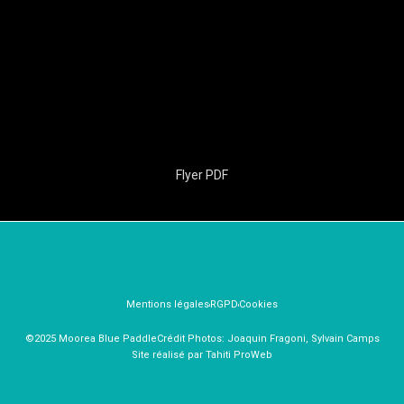
Flyer PDF
Mentions légales
RGPD
Cookies
©2025 Moorea Blue Paddle
Crédit Photos: Joaquin Fragoni, Sylvain Camps
Site réalisé par Tahiti ProWeb