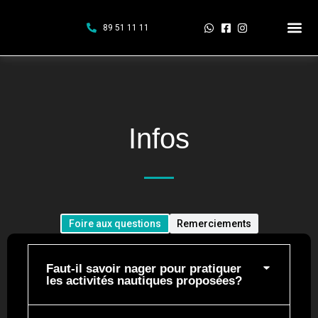
Aller
au
89 51 11 11
contenu
EXCURSION KA
EXCURSION P
Infos
Foire aux questions
Remerciements
Faut-il savoir nager pour pratiquer
les activités nautiques proposées?